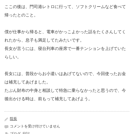
ここの後は、門司港レトロに行って、ソフトクリームなど食べて
帰ったとのこと。
僕が仕事から帰ると、電車がかっこよかった話をたくさんしてく
れたから、息子も満足してたみたいです。
長女が言うには、寝台列車の座席で一番テンションを上げていた
らしい。
長女には、普段からお小遣いはあげてないので、今回使ったお金
は補充してあげました。
たぶん財布の中身と相談して特急に乗らなかったと思うので、今
後出かける時は、前もって補充してあげよう。
院長
長
コメントを受け付けていません
女
ブログ
,
日記