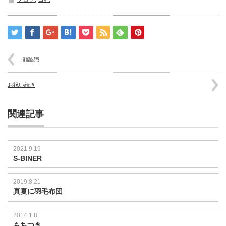
と
末
っ
子
は
顔認識
お祝い続き
関連記事
2021.9.19
S-BINER
2019.8.21
真夏に羽毛布団
2014.1.8
もちつき