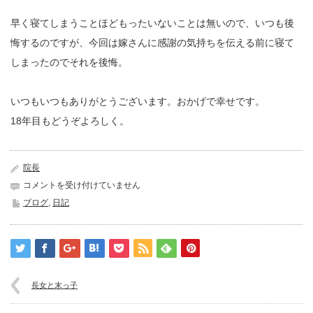
早く寝てしまうことほどもったいないことは無いので、いつも後
悔するのですが、今回は嫁さんに感謝の気持ちを伝える前に寝て
しまったのでそれを後悔。
いつもいつもありがとうございます。おかげで幸せです。
18年目もどうぞよろしく。
院長
お
コメントを受け付けていません
祝
ブログ
,
日記
い
続
き
は
長女と末っ子