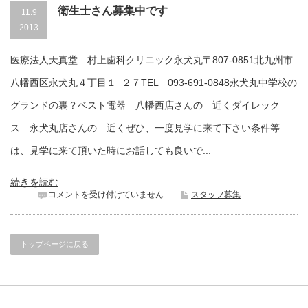
ん
衛生士さん募集中です
11.9
募
2013
集
中
で
医療法人天真堂 村上歯科クリニック永犬丸〒807-0851北九州市
す
再
八幡西区永犬丸４丁目１−２７TEL 093-691-0848永犬丸中学校の
掲
載
グランドの裏？ベスト電器 八幡西店さんの 近くダイレック
は
ス 永犬丸店さんの 近くぜひ、一度見学に来て下さい条件等
は、見学に来て頂いた時にお話しても良いで...
続きを読む
衛
コメントを受け付けていません
スタッフ募集
生
士
さ
ん
トップページに戻る
募
集
中
で
す