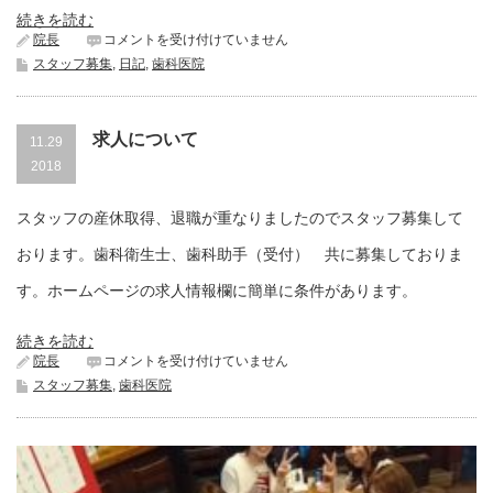
続きを読む
働
院長
コメントを受け付けていません
き
スタッフ募集
,
日記
,
歯科医院
方
改
革
は
求人について
11.29
2018
スタッフの産休取得、退職が重なりましたのでスタッフ募集して
おります。歯科衛生士、歯科助手（受付） 共に募集しておりま
す。ホームページの求人情報欄に簡単に条件があります。
続きを読む
求
院長
コメントを受け付けていません
人
スタッフ募集
,
歯科医院
に
つ
い
て
は