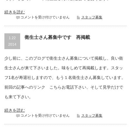
で
す。
は
続きを読む
歓
コメントを受け付けていません
スタッフ募集
送
迎
会
は
衛生士さん募集中です 再掲載
1.22
2014
少し前に、このブログで衛生士さん募集について掲載し、良い衛
生士さんが来て下さいました。味をしめて再掲載します。スタッ
フ1名が寿退社しますので、もう１名衛生士さん募集しています。
前回の記事へのリンク こちらお電話下さい、そして見学だけで
も来て下さい。
続きを読む
衛
コメントを受け付けていません
スタッフ募集
生
士
さ