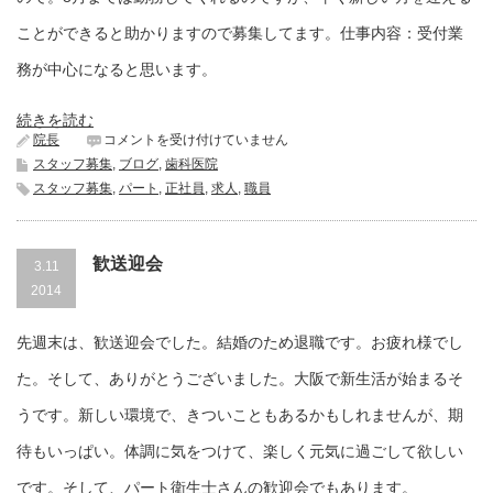
ことができると助かりますので募集してます。仕事内容：受付業
務が中心になると思います。
続きを読む
受
院長
コメントを受け付けていません
付、
スタッフ募集
,
ブログ
,
歯科医院
助
スタッフ募集
,
パート
,
正社員
,
求人
,
職員
手
募
集
し
歓送迎会
3.11
て
ま
2014
す。
八
先週末は、歓送迎会でした。結婚のため退職です。お疲れ様でし
幡
西
た。そして、ありがとうございました。大阪で新生活が始まるそ
区
の
うです。新しい環境で、きついこともあるかもしれませんが、期
歯
科
待もいっぱい。体調に気をつけて、楽しく元気に過ごして欲しい
医
院
です。そして、パート衛生士さんの歓迎会でもあります。