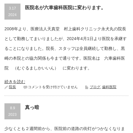
医院名が六車歯科医院に変わります。
3.17
2024
2008年より、医療法人天真堂 村上歯科クリニック永犬丸の院長
として勤務してまいりましたが、2024年4月1日より医院を承継す
ることになりました。院長、スタッフは全員継続して勤務し、黒
崎の本院との協力関係も今まで通りです。医院名は 六車歯科医
院 （むぐるましかいいん） に変わります。
続きを読む
医
院長
コメントを受け付けていません
ブログ
,
歯科医院
院
名
が
真っ暗
六
8.9
車
2023
歯
科
医
少なくとも２週間前から、医院前の道路の街灯がつかなくなりま
院