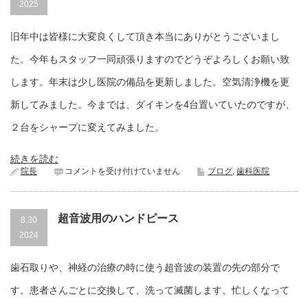
2025
ー
は
旧年中は皆様に大変良くして頂き本当にありがとうございまし
た。今年もスタッフ一同頑張りますのでどうぞよろしくお願い致
します。年末は少し医院の備品を更新しました。空気清浄機を更
新してみました。今までは、ダイキンを4台置いていたのですが、
２台をシャープに変えてみました。
続きを読む
明
院長
コメントを受け付けていません
ブログ
,
歯科医院
け
ま
し
超音波用のハンドピース
て
8.30
お
2024
め
で
と
歯石取りや、神経の治療の時に使う超音波の装置の先の部分で
う
ご
す。患者さんごとに交換して、洗って滅菌します。忙しくなって
ざ