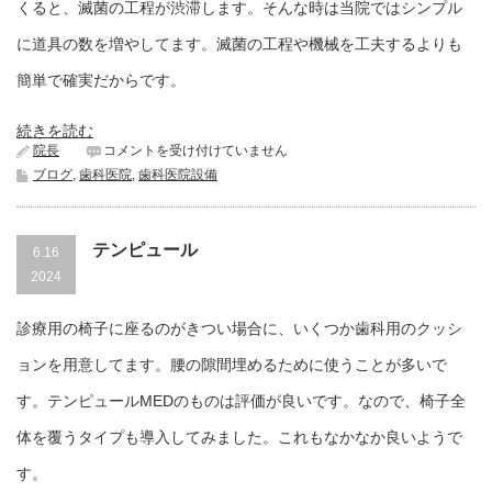
い
くると、滅菌の工程が渋滞します。そんな時は当院ではシンプル
ま
す。
に道具の数を増やしてます。滅菌の工程や機械を工夫するよりも
は
簡単で確実だからです。
続きを読む
超
院長
コメントを受け付けていません
音
ブログ
,
歯科医院
,
歯科医院設備
波
用
の
ハ
テンピュール
6.16
ン
2024
ド
ピ
ー
診療用の椅子に座るのがきつい場合に、いくつか歯科用のクッシ
ス
は
ョンを用意してます。腰の隙間埋めるために使うことが多いで
す。テンピュールMEDのものは評価が良いです。なので、椅子全
体を覆うタイプも導入してみました。これもなかなか良いようで
す。