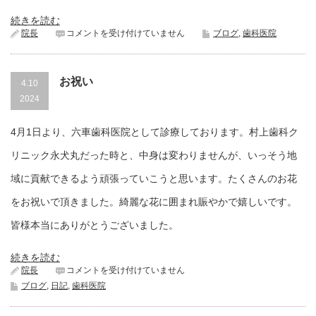
続きを読む
テ
院長
コメントを受け付けていません
ブログ
,
歯科医院
ン
ピ
ュ
お祝い
ー
4.10
ル
2024
は
4月1日より、六車歯科医院として診療しております。村上歯科ク
リニック永犬丸だった時と、中身は変わりませんが、いっそう地
域に貢献できるよう頑張っていこうと思います。たくさんのお花
をお祝いで頂きました。綺麗な花に囲まれ賑やかで嬉しいです。
皆様本当にありがとうございました。
続きを読む
お
院長
コメントを受け付けていません
祝
ブログ
,
日記
,
歯科医院
い
は