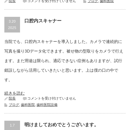
ロ
院長
コメントを受け付けていません
ブログ
,
歯科医院
ボ
ッ
ト
口腔内スキャナー
掃
3.20
除
2025
機
は
当院でも、口腔内スキャナーを導入しました。カメラで連続的に
写真を撮り3Dデータ化できます。被せ物の型取りをカメラで行え
ます。まだ用途は限られ、適応できない症例もありますが、試行
錯誤しながら活用していきたいと思います。上は僕の口の中で
す。
続きを読む
口
院長
コメントを受け付けていません
腔
ブログ
,
歯科医院
,
歯科医院設備
内
ス
キ
ャ
明けましておめでとうございます。
1.7
ナ