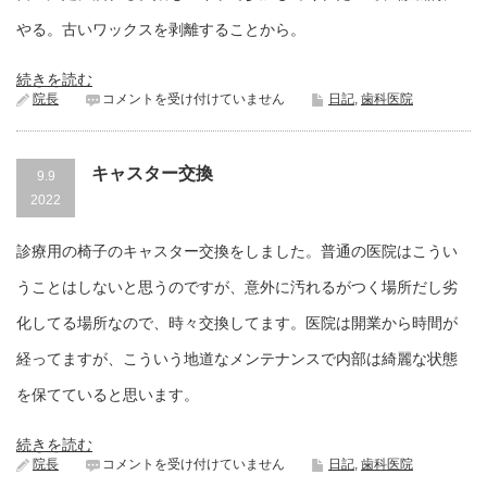
やる。古いワックスを剥離することから。
続きを読む
台
院長
コメントを受け付けていません
日記
,
歯科医院
風
１
４
キャスター交換
号
9.9
は
2022
診療用の椅子のキャスター交換をしました。普通の医院はこうい
うことはしないと思うのですが、意外に汚れるがつく場所だし劣
化してる場所なので、時々交換してます。医院は開業から時間が
経ってますが、こういう地道なメンテナンスで内部は綺麗な状態
を保てていると思います。
続きを読む
キ
院長
コメントを受け付けていません
日記
,
歯科医院
ャ