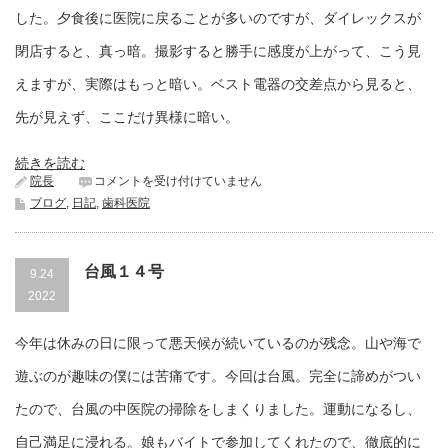
に
した。夕食後に医院に戻ることが多いのですが、ダイレックスが
変
わ
閉店すると、真っ暗。撮影すると勝手に感度が上がって、こう見
り
ま
えますが、実際はもっと暗い。ベスト電器の交差点から見ると、
す。
先が見えず、ここだけ異様に暗い。
は
続きを読む
真
院長
コメントを受け付けていません
っ
ブログ
,
日記
,
歯科医院
暗
は
台風１４号
9.24
2022
今年は休みの日に限って悪天候が続いているのが残念。山や海で
遊ぶのが趣味の僕には苦痛です。今回は台風。完全に諦めがつい
たので、台風の中医院の掃除をしまくりました。運動になるし、
自己満足に浸れる。娘もバイトで参加してくれたので、徹底的に