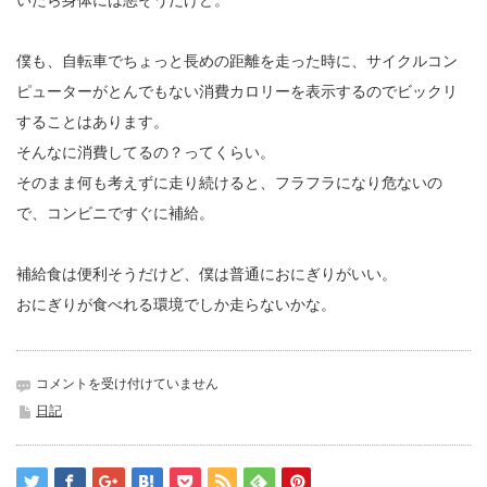
いたら身体には悪そうだけど。
僕も、自転車でちょっと長めの距離を走った時に、サイクルコン
ピューターがとんでもない消費カロリーを表示するのでビックリ
することはあります。
そんなに消費してるの？ってくらい。
そのまま何も考えずに走り続けると、フラフラになり危ないの
で、コンビニですぐに補給。
補給食は便利そうだけど、僕は普通におにぎりがいい。
おにぎりが食べれる環境でしか走らないかな。
補
コメントを受け付けていません
給
日記
寝
坊
時
に