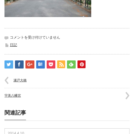
津
コメントを受け付けていません
田
日記
の
松
原
は
瀬戸大橋
宇美八幡宮
関連記事
2014.4.10