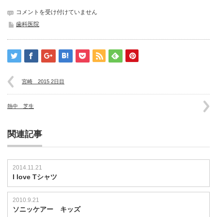
モ
コメントを受け付けていません
ニ
歯科医院
タ
ー
を
少
し
大
宮崎 2015 2日目
型
化
は
熱中 芝生
関連記事
2014.11.21
I love Tシャツ
2010.9.21
ソニッケアー キッズ