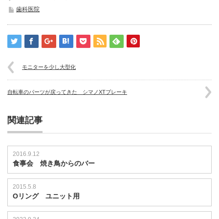
中
歯科医院
芝
生
は
モニターを少し大型化
自転車のパーツが戻ってきた シマノXTブレーキ
関連記事
2016.9.12
食事会 焼き鳥からのバー
2015.5.8
Oリング ユニット用