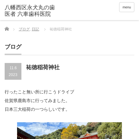
menu
Home
ブログ
,
日記
祐徳稲荷神社
ブログ
祐徳稲荷神社
11.6
2023
行ったこと無い所に行こうドライブ
佐賀県鹿島市に行ってみました。
日本三大稲荷の一つらしいです。