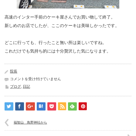
高速のインター手前のケーキ屋さんでお買い物して終了。
新しめのお店でしたが、ここのケーキは美味しかったです。
どこに行っても、行ったこと無い所は楽しいですね。
これだけでも気持ち的には十分贅沢した気になります。
院長
祐
コメントを受け付けていません
徳
ブログ
,
日記
稲
荷
神
社
は
福智山 鳥野神社から