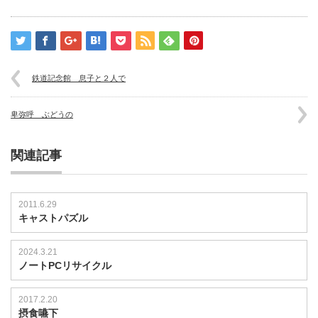
会
焼
き
鳥
か
ら
鉄道記念館 息子と２人で
の
バ
ー
卑弥呼 ぶどうの
は
関連記事
2011.6.29
キャストパズル
2024.3.21
ノートPCリサイクル
2017.2.20
摂食嚥下