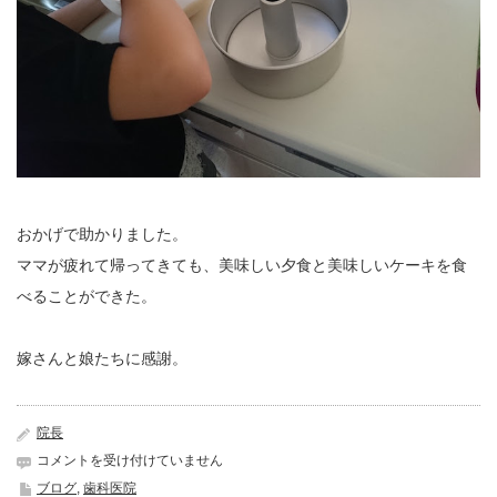
おかげで助かりました。
ママが疲れて帰ってきても、美味しい夕食と美味しいケーキを食
べることができた。
嫁さんと娘たちに感謝。
院長
食
コメントを受け付けていません
事
ブログ
,
歯科医院