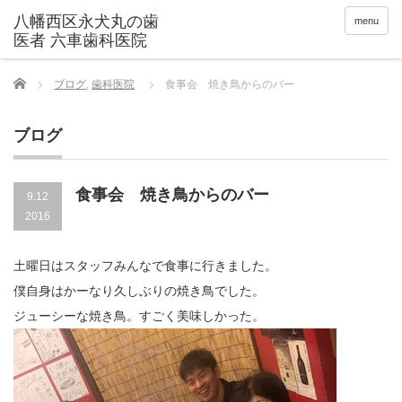
menu
Home
ブログ
,
歯科医院
食事会 焼き鳥からのバー
ブログ
食事会 焼き鳥からのバー
9.12
2016
土曜日はスタッフみんなで食事に行きました。
僕自身はかーなり久しぶりの焼き鳥でした。
ジューシーな焼き鳥。すごく美味しかった。