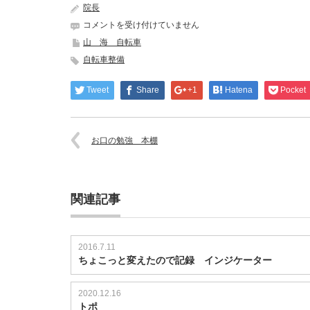
院長
自
コメントを受け付けていません
転
山 海 自転車
車
自転車整備
の
ケ
ミ
Tweet
Share
+1
Hatena
Pocket
カ
ル
ワ
お口の勉強 本棚
コ
ー
ズ
は
関連記事
2016.7.11
ちょこっと変えたので記録 インジケーター
2020.12.16
トポ