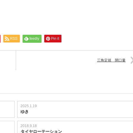
RSS
feedly
Pin it
三角定規 開口量
2025.1.19
ゆき
2018.9.18
タイヤローテーション