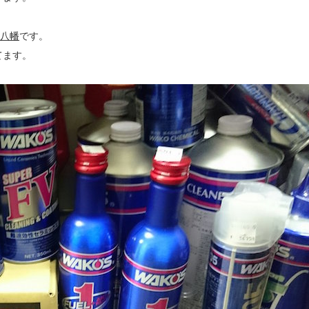
ck八幡
です。
てます。