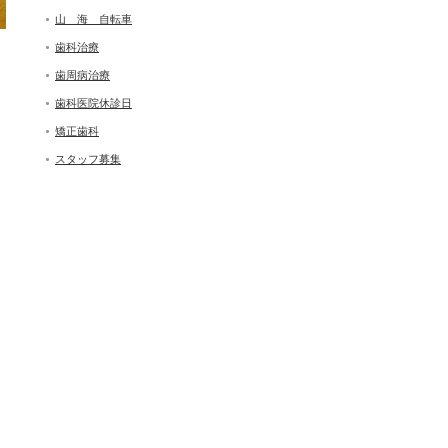
山 海 自転車
歯科治療
歯周病治療
歯科医院休診日
矯正歯科
スタッフ募集