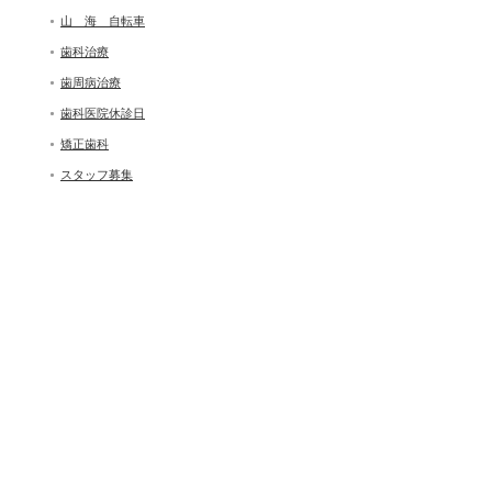
山 海 自転車
歯科治療
歯周病治療
歯科医院休診日
矯正歯科
スタッフ募集