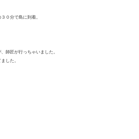
の３０分で島に到着。
が、師匠が行っちゃいました。
てました。