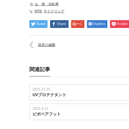
サ
山 海 自転車
イ
MTB
,
サイクリング
ク
リ
ン
Tweet
Share
+1
Hatena
Pocket
グ
は
最
器具の滅菌
高
は
関連記事
2021.11.15
UVプロテクタント
2021.8.13
ビボベアフット