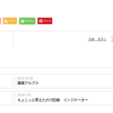
RSS
feedly
Pin it
洗車 息子と
2022.12.16
嘉穂アルプス
2016.7.11
ちょこっと変えたので記録 インジケーター