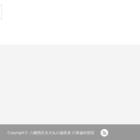
RSS
Copyright ©
八幡西区永犬丸の歯医者 六車歯科医院