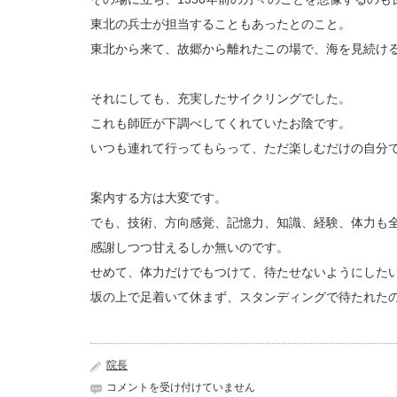
東北の兵士が担当することもあったとのこと。
東北から来て、故郷から離れたこの場で、海を見続け
それにしても、充実したサイクリングでした。
これも師匠が下調べしてくれていたお陰です。
いつも連れて行ってもらって、ただ楽しむだけの自分
案内する方は大変です。
でも、技術、方向感覚、記憶力、知識、経験、体力も
感謝しつつ甘えるしか無いのです。
せめて、体力だけでもつけて、待たせないようにした
坂の上で足着いて休まず、スタンディングで待たれた
院長
島
コメントを受け付けていません