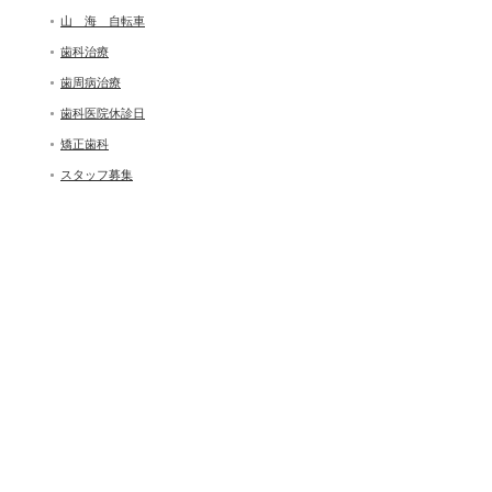
山 海 自転車
歯科治療
歯周病治療
歯科医院休診日
矯正歯科
スタッフ募集