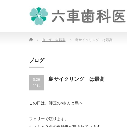
Home
山 海 自転車
島サイクリング は最高
ブログ
島サイクリング は最高
5.26
2014
この日は、師匠のnさんと島へ
フェリー
で渡ります。
ちゃんと２台の自転車
が積まれています。