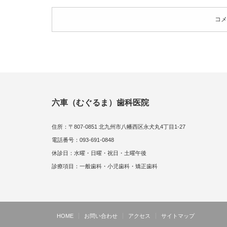
コメ
六車（むぐるま）歯科医院
住所：〒807-0851 北九州市八幡西区永犬丸4丁目1-27
電話番号：093-691-0848
休診日：水曜・日曜・祝日・土曜午後
診療項目：一般歯科・小児歯科・矯正歯科
HOME
お問い合わせ
アクセス
サイトマップ