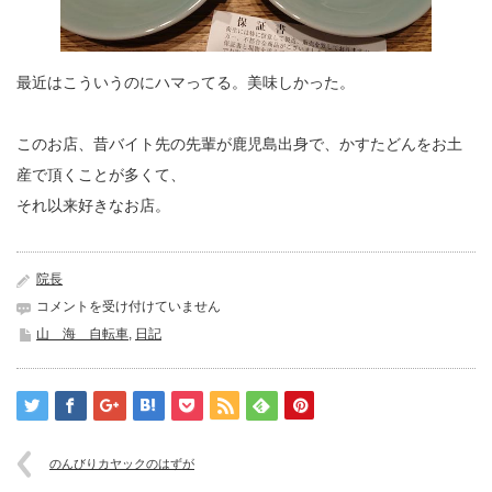
最近はこういうのにハマってる。美味しかった。
このお店、昔バイト先の先輩が鹿児島出身で、かすたどんをお土
産で頂くことが多くて、
それ以来好きなお店。
院長
福
コメントを受け付けていません
智
山 海 自転車
,
日記
山
は
のんびりカヤックのはずが