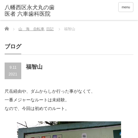
menu
Home
山 海 自転車
,
日記
福智山
ブログ
福智山
9.11
2021
尺岳経由や、ダムからしか行った事がなくて、
一番メジャーなルートは未経験。
なので、今回は初めてのルート。