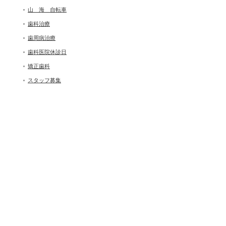
山 海 自転車
歯科治療
歯周病治療
歯科医院休診日
矯正歯科
スタッフ募集