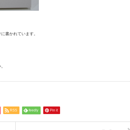
けに書かれています。
い。
RSS
feedly
Pin it