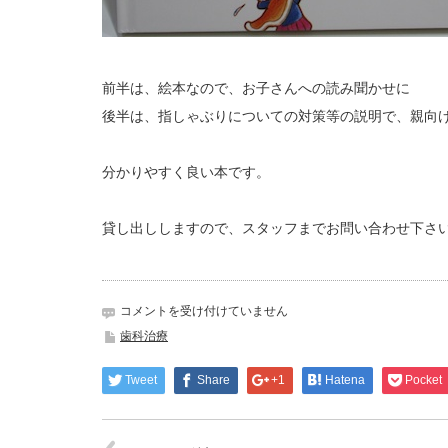
前半は、絵本なので、お子さんへの読み聞かせに
後半は、指しゃぶりについての対策等の説明で、親向
分かりやすく良い本です。
貸し出ししますので、スタッフまでお問い合わせ下さ
指
コメントを受け付けていません
し
歯科治療
ゃ
ぶ
Tweet
Share
+1
Hatena
Pocket
り
は