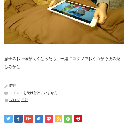
息子のお行儀が良くなったら、一緒にコタツでおやつが今後の楽
しみかな。
院長
か
コメントを受け付けていません
み
ブログ
,
日記
ね
ん
ど
は