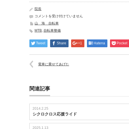
院長
タ
コメントを受け付けていません
イ
山 海 自転車
ヤ
MTB
,
自転車整備
を
清
掃
Tweet
Share
+1
Hatena
Pocket
し
た
チ
電車に乗せてあげた
ュ
ー
ブ
レ
ス
関連記事
の
は
2014.2.25
シクロクロス応援ライド
2025.1.13