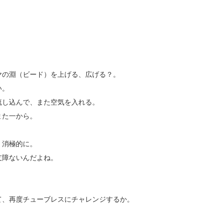
。
ヤの淵（ビード）を上げる、広げる？。
い。
流し込んで、また空気を入れる。
また一から。
、消極的に。
支障ないんだよね。
て、再度チューブレスにチャレンジするか。