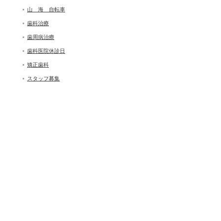
山 海 自転車
歯科治療
歯周病治療
歯科医院休診日
矯正歯科
スタッフ募集