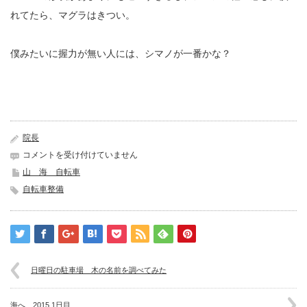
れてたら、マグラはきつい。
僕みたいに握力が無い人には、シマノが一番かな？
院長
息
コメントを受け付けていません
子
山 海 自転車
が
自転車整備
整
備
を
し
た
が
日曜日の駐車場 木の名前を調べてみた
る
は
海へ 2015 1日目