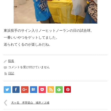
東浜投手のサイン入りノーヒットノーランの日の試合球。
一番いいやつをゲットしてました。
送られてくるのが楽しみだね。
院長
フ
コメントを受け付けていません
ァ
日記
イ
ト
九
州
デ
ー
犬ヶ岳 求菩提山 城井ノ上城
は