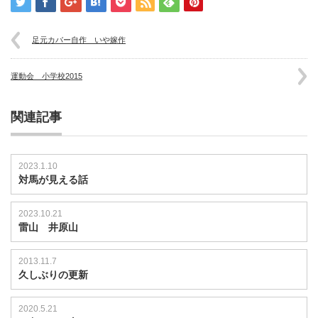
ー
ル
VANS
足元カバー自作 いや嫁作
は
運動会 小学校2015
関連記事
2023.1.10
対馬が見える話
2023.10.21
雷山 井原山
2013.11.7
久しぶりの更新
2020.5.21