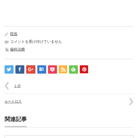
院長
色
コメントを受け付けていません
が
歯科治療
合
い
や
す
い
レ
トポ
ジ
ン
は
ルートロス
関連記事