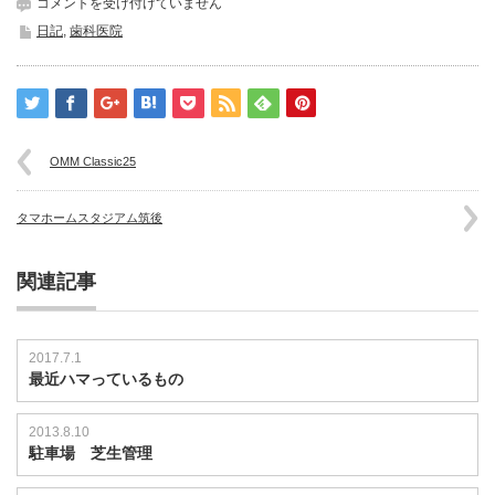
サ
コメントを受け付けていません
ラ
日記
,
歯科医院
ヤ
は
OMM Classic25
タマホームスタジアム筑後
関連記事
2017.7.1
最近ハマっているもの
2013.8.10
駐車場 芝生管理