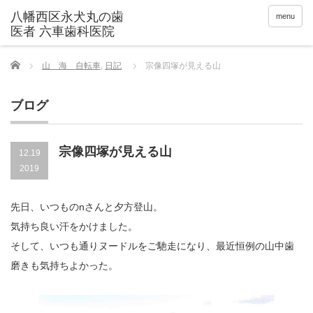
menu
Home
山 海 自転車
,
日記
宗像四塚が見える山
ブログ
宗像四塚が見える山
12.19
2019
先日、いつものnさんと夕方登山。
気持ち良い汗をかけました。
そして、いつも通りヌードルをご馳走になり、最近恒例の山中歯
磨きも気持ちよかった。