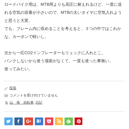
ロードバイク用は、MTB用よりも高圧に耐えれるけど、一度に送
れる空気の容量が小さいので、MTBの太いタイヤに空気入れよう
と思うと大変。
でも、フレーム内に収めることを考えると、３つの中ではこれか
な。カーボンで軽いし。
次から一応CO2インフレーターもリュックに入れとこ。
パンクしないから使う場面がなくて、一度も使った事無い。
使ってみたい。
院長
宗
コメントを受け付けていません
像
山 海 自転車
,
日記
四
塚
が
見
え