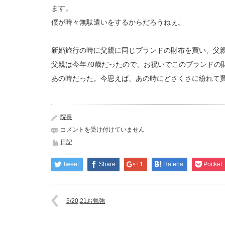
ます。
僕が時々無駄遣いをするからだろうねぇ。
新婚旅行の時に父親に同じブランドの財布を買い、父
父親は今年70歳だったので、お祝いでこのブランドの
あの時だった。今思えば、あの時にどさくさに紛れて
院長
ア
コメントを受け付けていません
シ
日記
ッ
ク
Tweet
Share
+1
Hatena
Pocket
ス
の
ビ
ジ
5/20,21お勉強
ネ
ス
シ