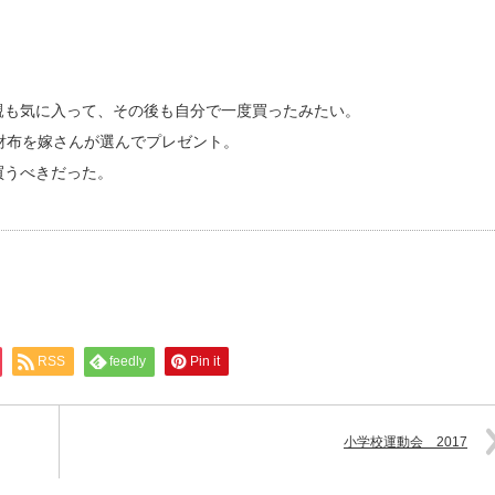
親も気に入って、その後も自分で一度買ったみたい。
財布を嫁さんが選んでプレゼント。
買うべきだった。
RSS
feedly
Pin it
小学校運動会 2017