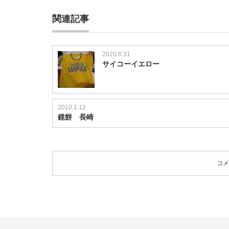
ュ
関連記事
ー
ズ
は
2020.8.31
サイコーイエロー
2010.1.12
鏡餅 長崎
コメ