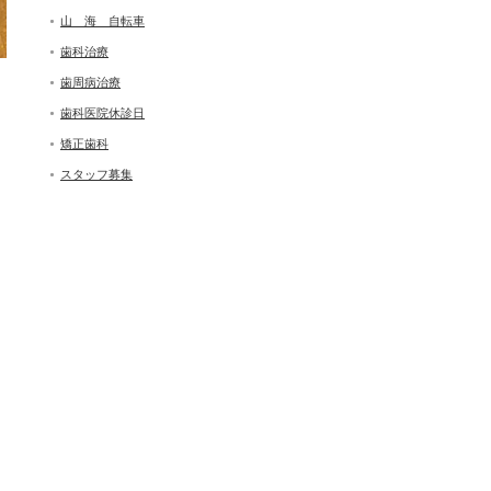
山 海 自転車
歯科治療
歯周病治療
歯科医院休診日
矯正歯科
スタッフ募集