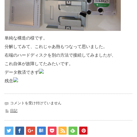
単純な構造の様です。
分解してみて、これじゃあ熱もつなって思いました。
右端のハードディスクを別の方法で接続してみましたが、
これ自体が故障してたみたいです。
データ救済できず
残念
ハ
コメントを受け付けていません
ー
日記
ド
デ
ィ
ス