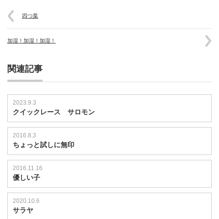
ク
分
四つ葉
解！
は
加湿！加湿！加湿！
関連記事
2023.9.3
クイックレース サロモン
2016.8.3
ちょっと試しに無印
2016.11.16
優しい子
2020.10.6
サラヤ