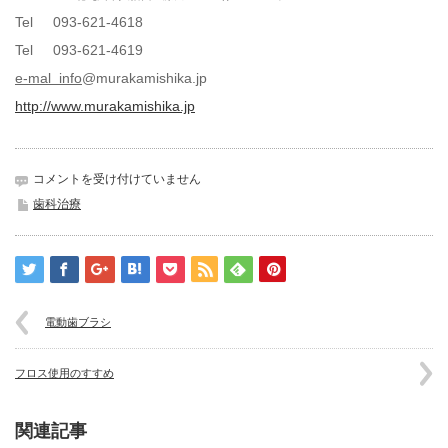
Tel 093-621-4618
Tel 093-621-4619
e-mal info
@murakamishika.jp
http://www.murakamishika.jp
歯
コメントを受け付けていません
茎
歯科治療
の
漂
白
は
電動歯ブラシ
フロス使用のすすめ
関連記事