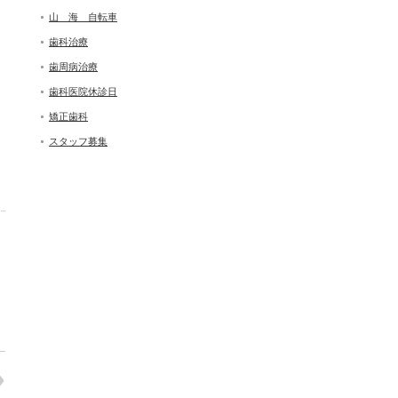
山 海 自転車
歯科治療
歯周病治療
歯科医院休診日
矯正歯科
スタッフ募集