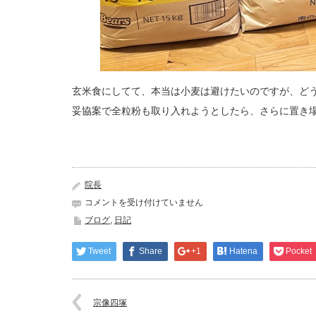
玄米食にしてて、本当は小麦は避けたいのですが、ど
妥協案で全粒粉も取り入れようとしたら、さらに置き
院長
粉
コメントを受け付けていません
と
ブログ
,
日記
米
は
Tweet
Share
+1
Hatena
Pocket
宗像四塚