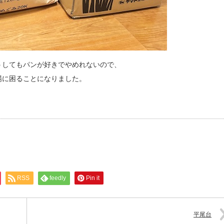
うしてもパンが好きでやめれないので、
場に困ることになりました。
RSS
feedly
Pin it
平尾台