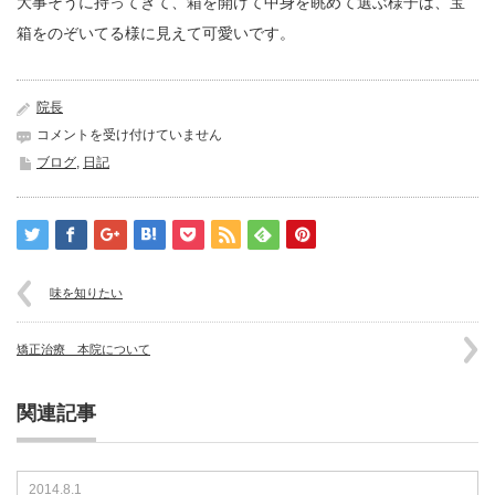
大事そうに持ってきて、箱を開けて中身を眺めて選ぶ様子は、宝
箱をのぞいてる様に見えて可愛いです。
院長
初
コメントを受け付けていません
い
ブログ
,
日記
ち
ご
は
味を知りたい
矯正治療 本院について
関連記事
2014.8.1