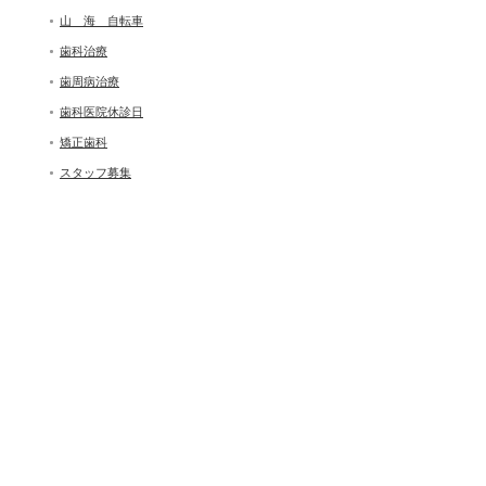
山 海 自転車
歯科治療
歯周病治療
歯科医院休診日
矯正歯科
スタッフ募集