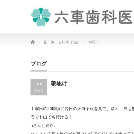
Home
山 海 自転車
,
日記
朝駆け
ブログ
朝駆け
10.8
2022
土曜日の20時頃に翌日の天気予報を見て、晴れ、風も
海でも山でも行ける！
nさんと連絡。
たくさんの星と日の出が見たいので久住に付き合って