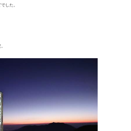
どでした。
定。