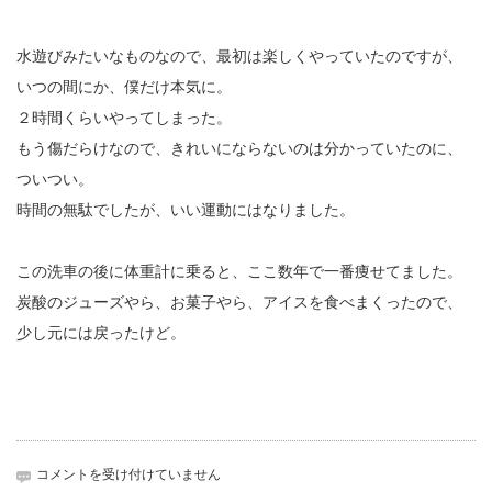
水遊びみたいなものなので、最初は楽しくやっていたのですが、
いつの間にか、僕だけ本気に。
２時間くらいやってしまった。
もう傷だらけなので、きれいにならないのは分かっていたのに、
ついつい。
時間の無駄でしたが、いい運動にはなりました。
この洗車の後に体重計に乗ると、ここ数年で一番痩せてました。
炭酸のジューズやら、お菓子やら、アイスを食べまくったので、
少し元には戻ったけど。
い
コメントを受け付けていません