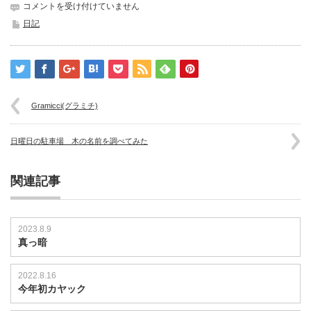
ピ
コメントを受け付けていません
ア
日記
ノ
発
表
会
2015
は
Gramicci(グラミチ)
日曜日の駐車場 木の名前を調べてみた
関連記事
2023.8.9
真っ暗
2022.8.16
今年初カヤック