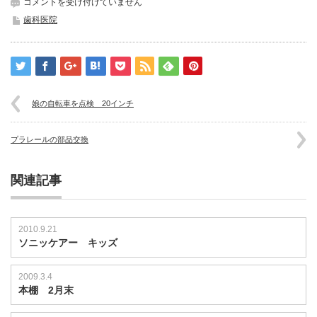
模
コメントを受け付けていません
型
歯科医院
チ
ェ
ッ
ク
用
の
娘の自転車を点検 20インチ
顕
微
鏡
プラレールの部品交換
は
関連記事
2010.9.21
ソニッケアー キッズ
2009.3.4
本棚 2月末