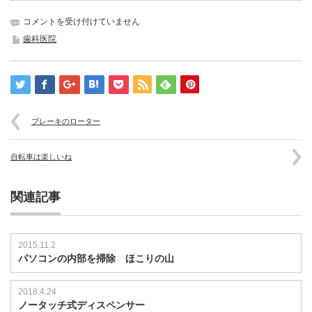
コ
コメントを受け付けていません
ミ
歯科医院
ッ
ク
新
刊
は
ブレーキのローター
自転車は楽しいね
関連記事
2015.11.2
パソコンの内部を掃除 ほこりの山
2018.4.24
ノータッチ式ディスペンサー