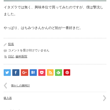
イタズラでは無く、興味本位で買ってみたのですが、僕は撃沈し
ました。
やっぱり、はちみつきんかんのど飴が一番好きだ。
院長
イ
コメントを受け付けていません
ン
日記
,
歯科医院
フ
ル
エ
ン
ザ
ワ
懐かしの腕時計
ク
チ
ン
吸入器
は