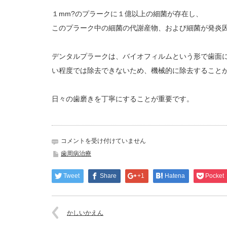
１mm?のプラークに１億以上の細菌が存在し、
このプラーク中の細菌の代謝産物、および細菌が発炎
デンタルプラークは、バイオフィルムという形で歯面
い程度では除去できないため、機械的に除去すること
日々の歯磨きを丁寧にすることが重要です。
プ
コメントを受け付けていません
ラ
歯周病治療
ー
ク
Tweet
Share
+1
Hatena
Pocket
に
つ
い
て
かしいかえん
は