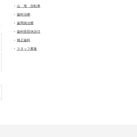
山 海 自転車
歯科治療
歯周病治療
歯科医院休診日
矯正歯科
スタッフ募集