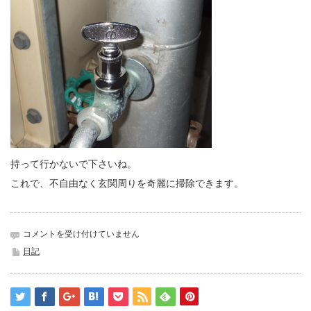
持って行かないで下さいね。
これで、不自由なく玄関周りを奇麗に掃除できます。
水
コメントを受け付けていません
栓
日記
修
理
は