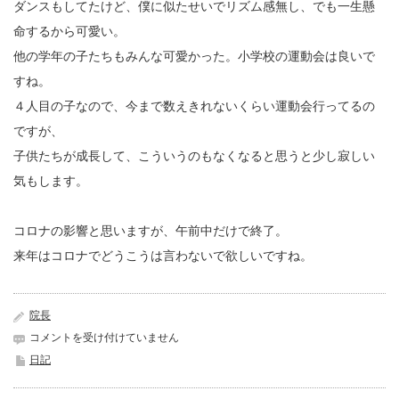
ダンスもしてたけど、僕に似たせいでリズム感無し、でも一生懸
命するから可愛い。
他の学年の子たちもみんな可愛かった。小学校の運動会は良いで
すね。
４人目の子なので、今まで数えきれないくらい運動会行ってるの
ですが、
子供たちが成長して、こういうのもなくなると思うと少し寂しい
気もします。
コロナの影響と思いますが、午前中だけで終了。
来年はコロナでどうこうは言わないで欲しいですね。
院長
久
コメントを受け付けていません
し
日記
ぶ
り