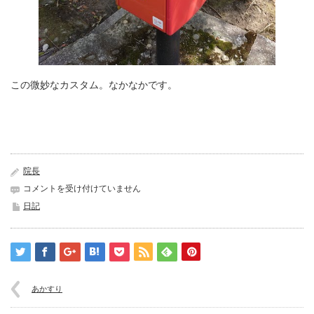
この微妙なカスタム。なかなかです。
院長
中
コメントを受け付けていません
津
日記
は
あかすり