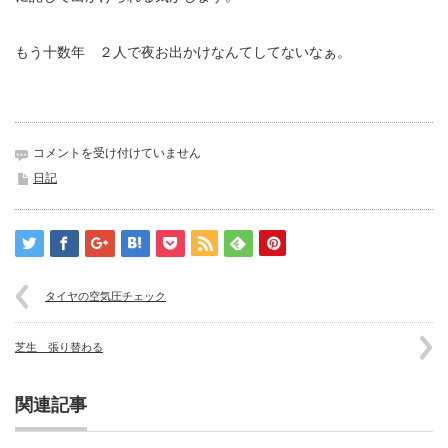
もう十数年 ２人で夜お出かけなんてしてないなぁ。
結
コメントを受け付けていません
婚
日記
記
念
日
は
娘
た
タイヤの空気圧チェック
ち
主
催
芝生 張り替わる
で
は
関連記事