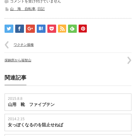
S-
コメントを受け付けていません
BINER
山 海 自転車
,
日記
は
ワクチン接種
採銅所から福智山
関連記事
2015.8.8
山用 靴 ファイブテン
2014.2.15
女っぽくなるのを阻止せねば