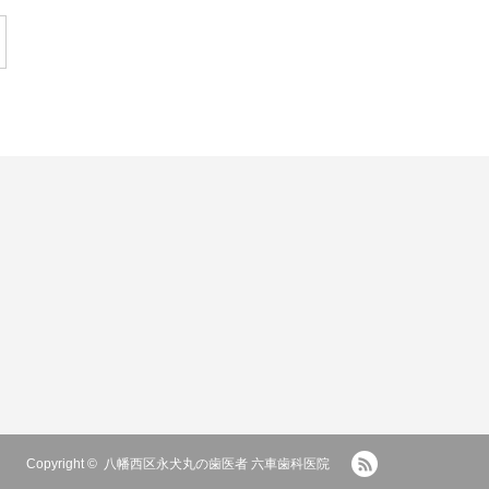
RSS
Copyright ©
八幡西区永犬丸の歯医者 六車歯科医院