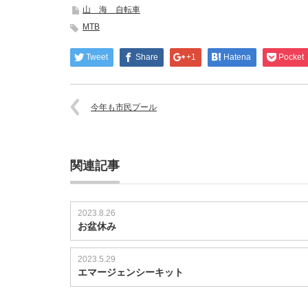
の
山 海 自転車
MTB
MTB
川
遊
び
Tweet
Share
+1
Hatena
Pocket
2014
は
今年も市民プール
関連記事
2023.8.26
お盆休み
2023.5.29
エマージェンシーキット