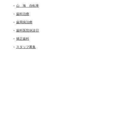
山 海 自転車
歯科治療
歯周病治療
歯科医院休診日
矯正歯科
スタッフ募集