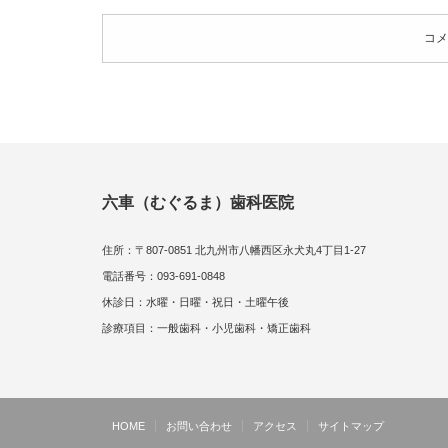
コメ
六車（むぐるま）歯科医院
住所：〒807-0851 北九州市八幡西区永犬丸4丁目1-27
電話番号：093-691-0848
休診日：水曜・日曜・祝日・土曜午後
診療項目：一般歯科・小児歯科・矯正歯科
HOME
お問い合わせ
アクセス
サイトマップ