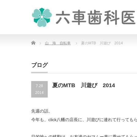
Home
山 海 自転車
夏のMTB 川遊び 2014
ブログ
夏のMTB 川遊び 2014
7.28
2014
先週の話。
今年も、click八幡の店長に、川遊びに連れて行っても
目的地への移動は、お友達のヤマムー車に乗せてもら