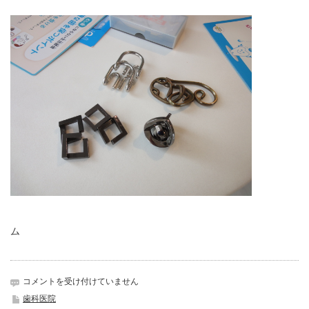
ム
キ
コメントを受け付けていません
ャ
歯科医院
ス