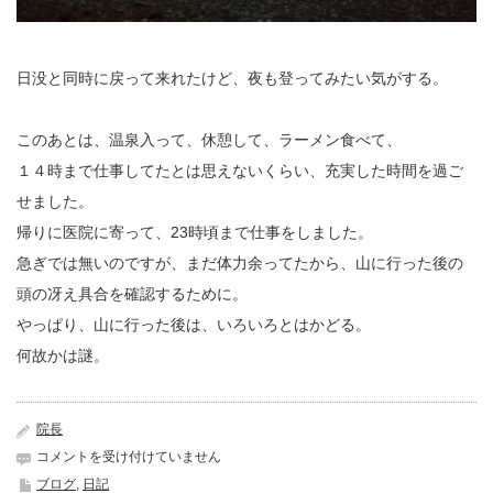
日没と同時に戻って来れたけど、夜も登ってみたい気がする。
このあとは、温泉入って、休憩して、ラーメン食べて、
１４時まで仕事してたとは思えないくらい、充実した時間を過ご
せました。
帰りに医院に寄って、23時頃まで仕事をしました。
急ぎでは無いのですが、まだ体力余ってたから、山に行った後の
頭の冴え具合を確認するために。
やっぱり、山に行った後は、いろいろとはかどる。
何故かは謎。
院長
夕
コメントを受け付けていません
方
ブログ
,
日記